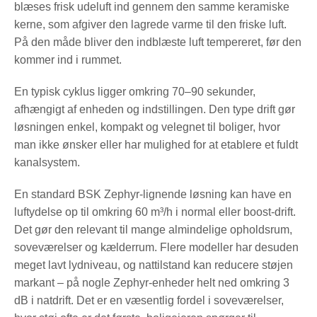
blæses frisk udeluft ind gennem den samme keramiske
kerne, som afgiver den lagrede varme til den friske luft.
På den måde bliver den indblæste luft tempereret, før den
kommer ind i rummet.
En typisk cyklus ligger omkring 70–90 sekunder,
afhængigt af enheden og indstillingen. Den type drift gør
løsningen enkel, kompakt og velegnet til boliger, hvor
man ikke ønsker eller har mulighed for at etablere et fuldt
kanalsystem.
En standard BSK Zephyr-lignende løsning kan have en
luftydelse op til omkring 60 m³/h i normal eller boost-drift.
Det gør den relevant til mange almindelige opholdsrum,
soveværelser og kælderrum. Flere modeller har desuden
meget lavt lydniveau, og nattilstand kan reducere støjen
markant – på nogle Zephyr-enheder helt ned omkring 3
dB i natdrift. Det er en væsentlig fordel i soveværelser,