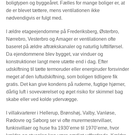
boligtypen og byggeåret. Fælles for mange boliger er, at
de er blevet tættere, mens ventilationen ikke
nødvendigvis er fulgt med.
I ældre etageejendomme på Frederiksberg, Østerbro,
Nørrebro, Vesterbro og Amager er ventilationen ofte
baseret på ældre aftrækskanaler og naturlig lufttilførsel.
Da ejendommene blev bygget, var vinduer og
konstruktioner langt mere utætte end i dag. Efter
udskiftning til tætte termoruder eller energiruder forsvinder
meget af den luftudskiftning, som boligen tidligere fik
gratis. Det kan give kondens på ruderne, fugtige hjørner,
dårlig luft i soveværelset og øget risiko for skimmel bag
skabe eller ved kolde ydervægge.
I villakvarterer i Hellerup, Brønshøj, Valby, Vanløse,
Rødovre og Søborg ser vi ofte murermestervillaer,
funkisvillaer og huse fra 1930’erne til 1970’erne, hvor