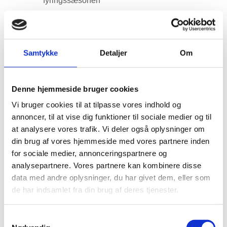
fyringssæsonen
CO₂-niveauer, der bliver for høje om natten
Træthed, hovedpine eller dårlig søvn på grund
af tung luft
Samtykke
Detaljer
Om
Kælderlugt eller indelukket lugt
Begyndende skimmel i hjørner, bag møbler eller
Denne hjemmeside bruger cookies
på kolde ydervægge
Vi bruger cookies til at tilpasse vores indhold og
Behov for ventilation uden træk fra åbne vinduer
annoncer, til at vise dig funktioner til sociale medier og til
Ønske om frisk luft uden unødigt varmetab
at analysere vores trafik. Vi deler også oplysninger om
din brug af vores hjemmeside med vores partnere inden
I et almindeligt soveværelse afgiver personer fugt og CO₂
for sociale medier, annonceringspartnere og
gennem natten. Hvis rummet er tæt, og der ikke er
analysepartnere. Vores partnere kan kombinere disse
tilstrækkeligt luftskifte, kan CO₂-niveauet komme over
data med andre oplysninger, du har givet dem, eller som
1000–1500 ppm i løbet af natten. Det er ikke noget, man
de har indsamlet fra din brug af deres tjenester.
nødvendigvis opdager direkte, men mange beskriver det
som tung luft, dårlig søvn eller en fornemmelse af at
Samtykkevalg
vågne uoplagt.