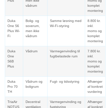
Plus
men ikke
moms og
vådrum
komplet
montering
Duka
Bolig- og
Samme løsning med
8.800 kr.
One S6
soverum,
Wi-Fi-styring
inkl.
Plus Wi-
men ikke
moms og
Fi
vådrum
komplet
montering
Duka
Vådrum
Varmegenvinding til
7.800 kr.
One
fugtbelastede rum
inkl.
S6B
moms og
Plus
komplet
montering
Duka
Vådrum og
Fugt- og tidsstyring
Afhænger
Pro 70
boligrum
af konkret
TH
vurdering
TriaAir
Decentral
Varmegenvinding og
Afhænger
NOTUS
ventilation
fugtstyring
af konkret