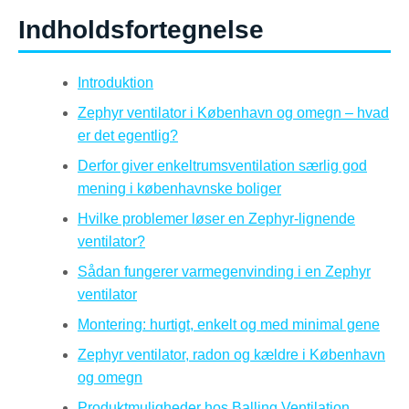
Indholdsfortegnelse
Introduktion
Zephyr ventilator i København og omegn – hvad
er det egentlig?
Derfor giver enkeltrumsventilation særlig god
mening i københavnske boliger
Hvilke problemer løser en Zephyr-lignende
ventilator?
Sådan fungerer varmegenvinding i en Zephyr
ventilator
Montering: hurtigt, enkelt og med minimal gene
Zephyr ventilator, radon og kældre i København
og omegn
Produktmuligheder hos Balling Ventilation