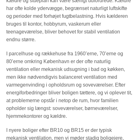
kældre og stueplan kan være særligt udfordrede. Kældre
har ofte kolde ydervægge, begrænset naturligt luftskifte
og perioder med forhøjet fugtbelastning. Hvis kælderen
bruges til kontor, hobbyrum, vaskerum eller
teenageværelse, bliver behovet for stabil ventilation
endnu større.
I parcelhuse og rækkehuse fra 1960’erne, 70’erne og
80’erne omkring København er der ofte naturlig
ventilation eller mekanisk udsugning i bad og køkken,
men ikke nødvendigvis balanceret ventilation med
varmegenvinding i opholdsrum og soveværelser. Efter
energiforbedringer bliver boligen tættere, og vi oplever tit,
at problemerne opstår i netop de rum, hvor familien
opholder sig længst: soveværelser, børneværelser,
hjemmekontorer og kældre.
I nyere boliger efter BR10 og BR15 er der typisk
mekanisk ventilation, men vi møder stadig boligejere,