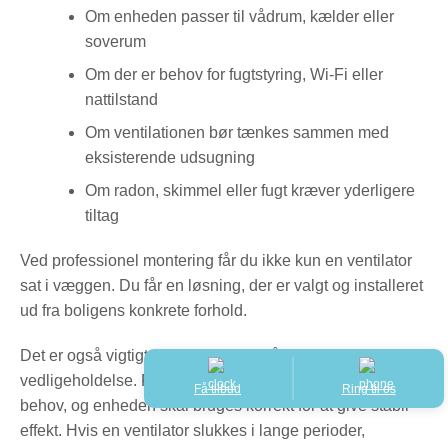
Om enheden passer til vådrum, kælder eller
soverum
Om der er behov for fugtstyring, Wi-Fi eller
nattilstand
Om ventilationen bør tænkes sammen med
eksisterende udsugning
Om radon, skimmel eller fugt kræver yderligere
tiltag
Ved professionel montering får du ikke kun en ventilator
sat i væggen. Du får en løsning, der er valgt og installeret
ud fra boligens konkrete forhold.
Det er også vigtigt, at brugeren forstår drift og
vedligeholdelse. Filtre skal renses eller udskiftes efter
Få tilbud
Ring til os
behov, og enheden skal bruges korrekt for at give stabil
effekt. Hvis en ventilator slukkes i lange perioder,