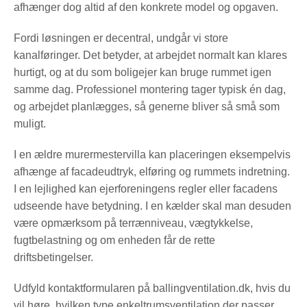
afhænger dog altid af den konkrete model og opgaven.
Fordi løsningen er decentral, undgår vi store
kanalføringer. Det betyder, at arbejdet normalt kan klares
hurtigt, og at du som boligejer kan bruge rummet igen
samme dag. Professionel montering tager typisk én dag,
og arbejdet planlægges, så generne bliver så små som
muligt.
I en ældre murermestervilla kan placeringen eksempelvis
afhænge af facadeudtryk, elføring og rummets indretning.
I en lejlighed kan ejerforeningens regler eller facadens
udseende have betydning. I en kælder skal man desuden
være opmærksom på terrænniveau, vægtykkelse,
fugtbelastning og om enheden får de rette
driftsbetingelser.
Udfyld kontaktformularen på ballingventilation.dk, hvis du
vil høre, hvilken type enkeltrumsventilation der passer