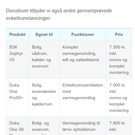
Derudover tilbyder vi også andre gennemprøvede
enkeltrumsløsninger:
Produkt
Egnet til
Funktioner
Pris
BSK
Bolig,
Komplet
7.300 kr.
Zephyr
vådrum,
varmegenvinding,
inkl.
V3
kælder og
wifi og nattetilstand
moms og
soverum
komplet
montering
Duka
Bolig,
Enkeltrumsventilation
7.000 kr.
One
soveværelse
med
inkl.
Pro50+
og
varmegenvinding
moms og
kælderrum
komplet
montering
Duka
Bolig- og
Varmegenvinding til
7.800 kr.
One S6
soverum,
tørre opholdsrum
inkl.