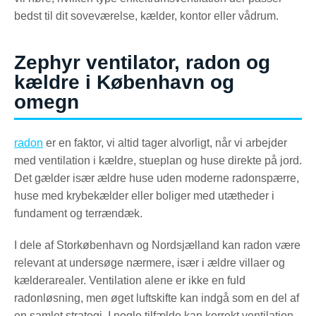
bedst til dit soveværelse, kælder, kontor eller vådrum.
Zephyr ventilator, radon og
kældre i København og
omegn
radon
er en faktor, vi altid tager alvorligt, når vi arbejder
med ventilation i kældre, stueplan og huse direkte på jord.
Det gælder især ældre huse uden moderne radonspærre,
huse med krybekælder eller boliger med utætheder i
fundament og terrændæk.
I dele af Storkøbenhavn og Nordsjælland kan radon være
relevant at undersøge nærmere, især i ældre villaer og
kælderarealer. Ventilation alene er ikke en fuld
radonløsning, men øget luftskifte kan indgå som en del af
en samlet strategi. I nogle tilfælde kan korrekt ventilation