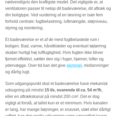
nødvendigvis den kraftigste model. Det vigtigste er, at
ventilatoren passer til netop dit badeværelse, dit aftræk og
din boligtype. Ved vurdering af en løsning er især fem
forhold centrale: fugtbelastning, luftmængde, støjniveau,
styring og montering.
Et badeværelse er et af de mest fugtbelastede rum i
boligen. Bad, varme, håndklæder og eventuel tøjtørring
skaber hurtigt høj luftfugtighed. Hvis fugten ikke bliver
fjernet effektivt, sætter den sig i fuger, hjørner, lofter og
ydervægge. Over tid kan det give
skimmel
, misfarvninger
og dårlig lugt.
Som udgangspunkt skal et badeværelse have mekanisk
udsugning på mindst
15 l/s, svarende til ca. 54 m³/h
,
eller en aftrækskanal på mindst 200 cm². Det er dog
vigtigt at forstå, at tallet kun er et minimum. Hvis kanalen
er lang, har mange bøjninger, er snavset, utæt eller dårligt
udført, kan den reelle udsugning være væsentligt lavere