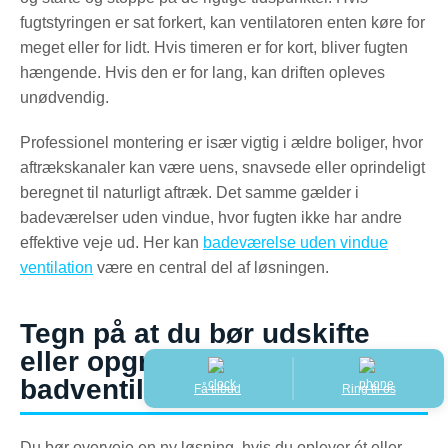
fugtstyringen er sat forkert, kan ventilatoren enten køre for
meget eller for lidt. Hvis timeren er for kort, bliver fugten
hængende. Hvis den er for lang, kan driften opleves
unødvendig.
Professionel montering er især vigtig i ældre boliger, hvor
aftrækskanaler kan være uens, snavsede eller oprindeligt
beregnet til naturligt aftræk. Det samme gælder i
badeværelser uden vindue, hvor fugten ikke har andre
effektive veje ud. Her kan
badeværelse uden vindue
ventilation
være en central del af løsningen.
Tegn på at du bør udskifte
eller opgradere din
badventilator
Få tilbud
Ring til os
Du bør overveje en ny løsning, hvis du oplever ét eller