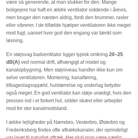
være så generende, at man slukker for den. Mange
boligejere har haft en ældre ventilator siddende i årevis,
men bruger den næsten aldrig, fordi den brummer, rasler
eller vibrerer. I de tilfælde hjælper ventilatoren ikke meget
mod fugt, uanset hvor god den engang var tænkt som
løsning.
En støjsvag badventilator ligger typisk omkring
20–25
dB(A)
ved normal drift, afhængigt af model og
kanalopbygning. Men støjniveau handler ikke kun om
selve ventilatoren. Montering, kanalføring,
tilbageslagsspjæld, hulstørrelse og underlag betyder
også meget. En god ventilator kan støje unødigt, hvis den
presses ind i et forkert hul, sidder skævt eller arbejder
mod for stor kanalmodstand.
I ældre lejligheder på Nørrebro, Vesterbro, Østerbro og
Frederiksberg findes ofte aftrækskanaler, der oprindeligt
var lavet til naturligt aftræk. Her skal man være særlig