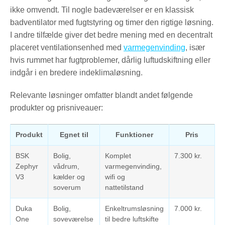
ikke omvendt. Til nogle badeværelser er en klassisk
badventilator med fugtstyring og timer den rigtige løsning.
I andre tilfælde giver det bedre mening med en decentralt
placeret ventilationsenhed med
varmegenvinding
, især
hvis rummet har fugtproblemer, dårlig luftudskiftning eller
indgår i en bredere indeklimaløsning.
Relevante løsninger omfatter blandt andet følgende
produkter og prisniveauer:
Produkt
Egnet til
Funktioner
Pris
BSK
Bolig,
Komplet
7.300 kr.
Zephyr
vådrum,
varmegenvinding,
V3
kælder og
wifi og
soverum
nattetilstand
Duka
Bolig,
Enkeltrumsløsning
7.000 kr.
One
soveværelse
til bedre luftskifte