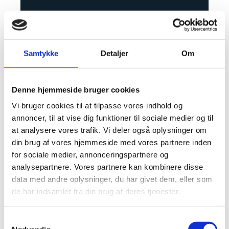
Samtykke
Detaljer
Om
Denne hjemmeside bruger cookies
Vi bruger cookies til at tilpasse vores indhold og
Lokale boligforhold i
annoncer, til at vise dig funktioner til sociale medier og til
København og omegn
at analysere vores trafik. Vi deler også oplysninger om
din brug af vores hjemmeside med vores partnere inden
for sociale medier, annonceringspartnere og
København og omegn har mange forskellige boligtyper,
analysepartnere. Vores partnere kan kombinere disse
og det påvirker valget af ventilator. En løsning, der
data med andre oplysninger, du har givet dem, eller som
fungerer godt i et parcelhus i Hvidovre, er ikke
de har indsamlet fra din brug af deres tjenester.
nødvendigvis den rigtige i en etageejendom på Vesterbro
eller et kælderbadeværelse i Valby. Derfor bør boligtype,
Samtykkevalg
aftræk, vægtype, adgangsforhold og eksisterende