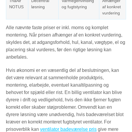
TriaAir
Decentral
Varmegenvinding
Afhænger
NOTUS
løsning
og fugtstyring
af konkret
vurdering
Alle nævnte faste priser er inkl. moms og komplet
montering. Når prisen afhænger af en konkret vurdering,
skyldes det, at adgangsforhold, hul, kanal, vægtype, el og
placering skal vurderes, før den rigtige løsning kan
anbefales.
Hvis økonomi er en væsentlig del af beslutningen, kan
det være relevant at sammenholde produktpris,
montering, elarbejde, eventuel kanaltilpasning og
behovet for spjæld eller rist. En billig ventilator kan blive
dyrere i drift og vedligehold, hvis den ikke fjerner fugten
korrekt eller skaber støjproblemer. Omvendt kan en
dyrere løsning være unødvendig, hvis badeværelset blot
kræver en korrekt monteret fugtstyret ventilator. For
prisoverblik kan
ventilator badeværelse pris
give mere