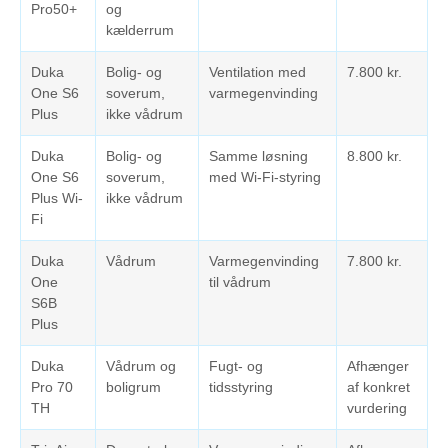
Pro50+
og
kælderrum
Duka
Bolig- og
Ventilation med
7.800 kr.
One S6
soverum,
varmegenvinding
Plus
ikke vådrum
Duka
Bolig- og
Samme løsning
8.800 kr.
One S6
soverum,
med Wi-Fi-styring
Plus Wi-
ikke vådrum
Fi
Duka
Vådrum
Varmegenvinding
7.800 kr.
One
til vådrum
S6B
Plus
Duka
Vådrum og
Fugt- og
Afhænger
Pro 70
boligrum
tidsstyring
af konkret
TH
vurdering