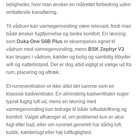
lejligheder, hvor man ønsker en målrettet forbedring uden
omfattende kanalføring.
Til vådrum kan varmegenvinding være relevant, fordi man
både ønsker fugtfjernelse og bedre komfort. En løsning
som
Duka One S6B Plus
er eksempelvis egnet til
vådrum med varmegenvinding, mens
BSK Zephyr V3
kan bruges i vådrum, kælder og bolig og samtidig tilbyder
wifi og nattetilstand. Det er dog altid vigtigt at vælge ud fra
rum, placering og aftræk.
Et-rumsventilation er ikke altid det samme som en
klassisk badventilator. En almindelig badventilator suger
typisk fugtig luft ud, mens en løsning med
varmegenvinding kan bidrage til både luftudskiftning og
komfort. Valget afhænger af, om problemet kun er akut
fugt efter bad, eller om rummet generelt har dårlig luft,
kulde, kælderlugt eller høj luftfugtighed.