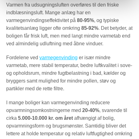
Varmen fra udsugningsluften overføres til den friske
indblæsningsluft. Mange anlæg har en
varmegenvindingseffektivitet på
80-95%
, og typiske
kvalitetsanlæg ligger ofte omkring
85-92%
. Det betyder, at
boligen får frisk luft, men med langt mindre varmetab end
ved almindelig udluftning med åbne vinduer.
Fordelene ved
varmegenvinding
er især mindre
varmetab, mere stabil temperatur, bedre luftkvalitet i sove-
og opholdsrum, mindre fugtbelastning i bad, kælder og
bryggers samt mulighed for mindre pollen, støv og
partikler med de rette filtre.
I mange boliger kan varmegenvinding reducere
opvarmningsomkostningerne med
20-40%
, svarende til
cirka
5.000-10.000 kr. om året
afhængigt af bolig,
opvarmningsform og brugsmønster. Samtidig bliver det
lettere at holde temperatur og relativ luftfugtighed omkring