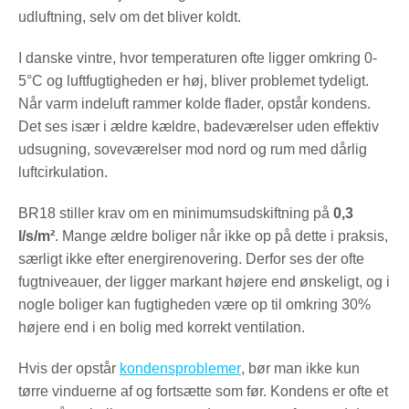
udluftning, selv om det bliver koldt.
I danske vintre, hvor temperaturen ofte ligger omkring 0-
5°C og luftfugtigheden er høj, bliver problemet tydeligt.
Når varm indeluft rammer kolde flader, opstår kondens.
Det ses især i ældre kældre, badeværelser uden effektiv
udsugning, soveværelser mod nord og rum med dårlig
luftcirkulation.
BR18 stiller krav om en minimumsudskiftning på
0,3
l/s/m²
. Mange ældre boliger når ikke op på dette i praksis,
særligt ikke efter energirenovering. Derfor ses der ofte
fugtniveauer, der ligger markant højere end ønskeligt, og i
nogle boliger kan fugtigheden være op til omkring 30%
højere end i en bolig med korrekt ventilation.
Hvis der opstår
kondensproblemer
, bør man ikke kun
tørre vinduerne af og fortsætte som før. Kondens er ofte et