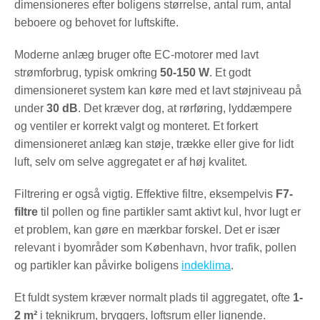
dimensioneres efter boligens størrelse, antal rum, antal
beboere og behovet for luftskifte.
Moderne anlæg bruger ofte EC-motorer med lavt
strømforbrug, typisk omkring
50-150 W
. Et godt
dimensioneret system kan køre med et lavt støjniveau på
under
30 dB
. Det kræver dog, at rørføring, lyddæmpere
og ventiler er korrekt valgt og monteret. Et forkert
dimensioneret anlæg kan støje, trække eller give for lidt
luft, selv om selve aggregatet er af høj kvalitet.
Filtrering er også vigtig. Effektive filtre, eksempelvis
F7-
filtre
til pollen og fine partikler samt aktivt kul, hvor lugt er
et problem, kan gøre en mærkbar forskel. Det er især
relevant i byområder som København, hvor trafik, pollen
og partikler kan påvirke boligens
indeklima
.
Et fuldt system kræver normalt plads til aggregatet, ofte
1-
2 m²
i teknikrum, bryggers, loftsrum eller lignende.