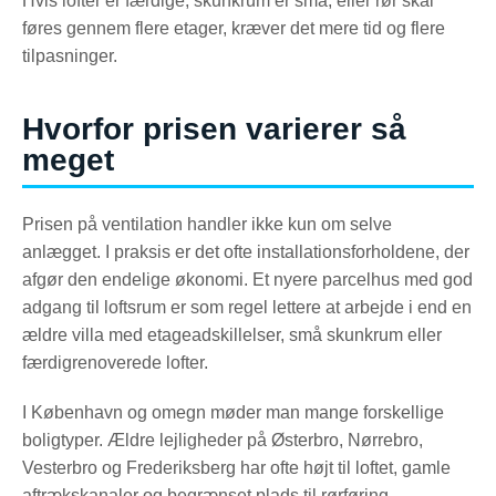
Hvis lofter er færdige, skunkrum er små, eller rør skal
føres gennem flere etager, kræver det mere tid og flere
tilpasninger.
Hvorfor prisen varierer så
meget
Prisen på ventilation handler ikke kun om selve
anlægget. I praksis er det ofte installationsforholdene, der
afgør den endelige økonomi. Et nyere parcelhus med god
adgang til loftsrum er som regel lettere at arbejde i end en
ældre villa med etageadskillelser, små skunkrum eller
færdigrenoverede lofter.
I København og omegn møder man mange forskellige
boligtyper. Ældre lejligheder på Østerbro, Nørrebro,
Vesterbro og Frederiksberg har ofte højt til loftet, gamle
aftrækskanaler og begrænset plads til rørføring.