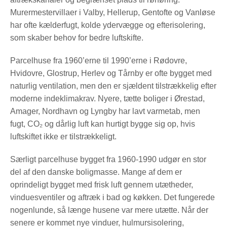
Murermestervillaer i Valby, Hellerup, Gentofte og Vanløse
har ofte kælderfugt, kolde ydervægge og efterisolering,
som skaber behov for bedre luftskifte.
Parcelhuse fra 1960’erne til 1990’erne i Rødovre,
Hvidovre, Glostrup, Herlev og Tårnby er ofte bygget med
naturlig ventilation, men den er sjældent tilstrækkelig efter
moderne indeklimakrav. Nyere, tætte boliger i Ørestad,
Amager, Nordhavn og Lyngby har lavt varmetab, men
fugt, CO₂ og dårlig luft kan hurtigt bygge sig op, hvis
luftskiftet ikke er tilstrækkeligt.
Særligt parcelhuse bygget fra 1960-1990 udgør en stor
del af den danske boligmasse. Mange af dem er
oprindeligt bygget med frisk luft gennem utætheder,
vinduesventiler og aftræk i bad og køkken. Det fungerede
nogenlunde, så længe husene var mere utætte. Når der
senere er kommet nye vinduer, hulmursisolering,