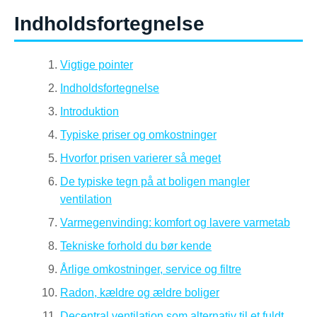
Indholdsfortegnelse
Vigtige pointer
Indholdsfortegnelse
Introduktion
Typiske priser og omkostninger
Hvorfor prisen varierer så meget
De typiske tegn på at boligen mangler
ventilation
Varmegenvinding: komfort og lavere varmetab
Tekniske forhold du bør kende
Årlige omkostninger, service og filtre
Radon, kældre og ældre boliger
Decentral ventilation som alternativ til et fuldt