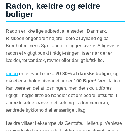
Radon, kældre og ældre
boliger
Radon er ikke lige udbredt alle steder i Danmark.
Risikoen er generelt højere i dele af Jylland og på
Bornholm, mens Sjælland ofte ligger lavere. Alligevel er
radon et vigtigt punkt i rådgivningen, især når der er
kælder, terrændæk, revner eller dårligt luftskifte.
radon
er relevant i cirka
20-30% af danske boliger
, og
målet er at holde niveauet under
100 Bq/m³
. Ventilation
kan være en del af løsningen, men det skal udføres
rigtigt. I nogle tilfælde handler det om bedre luftskifte. I
andre tilfælde kræver det tætning, radonmembran,
ændrede trykforhold eller særlige tiltag.
I ældre villaer i eksempelvis Gentofte, Hellerup, Vanløse
og Frederiksberg ses ofte kældre, som er blevet taget i