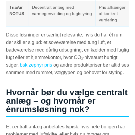
TriaAir
Decentralt anlæg med
Pris afhænger
NOTUS
varmegenvinding og fugtstyring
af konkret
vurdering
Disse løsninger er særligt relevante, hvis du har ét rum,
der skiller sig ud: et soveværelse med tung luft, et
badeværelse med dårlig udsugning, en kælder med fugtig
lugt eller et hjemmekontor, hvor CO₂-niveauet hurtigt
stiger.
bsk zephyr pris
og andre produktpriser bør altid ses
sammen med rummet, vægtypen og behovet for styring.
Hvornår bør du vælge centralt
anlæg – og hvornår er
énrumsløsning nok?
Et centralt anlæg anbefales typisk, hvis hele boligen har
problemer med luftskifte, eller hvis du bygger om,