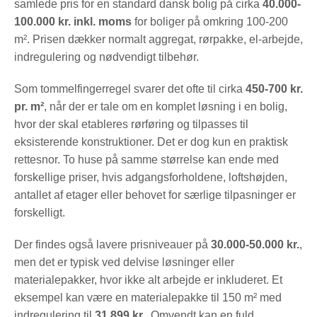
samlede pris for en standard dansk bolig på cirka
40.000-
100.000 kr. inkl. moms
for boliger på omkring 100-200
m². Prisen dækker normalt aggregat, rørpakke, el-arbejde,
indregulering og nødvendigt tilbehør.
Som tommelfingerregel svarer det ofte til cirka
450-700 kr.
pr. m²
, når der er tale om en komplet løsning i en bolig,
hvor der skal etableres rørføring og tilpasses til
eksisterende konstruktioner. Det er dog kun en praktisk
rettesnor. To huse på samme størrelse kan ende med
forskellige priser, hvis adgangsforholdene, loftshøjden,
antallet af etager eller behovet for særlige tilpasninger er
forskelligt.
Der findes også lavere prisniveauer på
30.000-50.000 kr.
,
men det er typisk ved delvise løsninger eller
materialepakker, hvor ikke alt arbejde er inkluderet. Et
eksempel kan være en materialepakke til 150 m² med
indregulering til
31.899 kr.
. Omvendt kan en fuld