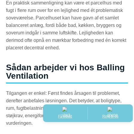
En praktisk sammenligning kan være et parcelhus med
fugt i flere rum over for en lejlighed med ét problematisk
soveværelse. Parcelhuset kan have gavn af et samlet
balanceret anlæg, fordi både bad, køkken, bryggers og
soverum indgår i samme luftskifte. Lejligheden kan
derimod ofte opnå en mærkbar forbedring med én korrekt
placeret decentral enhed.
Sådan arbejder vi hos Balling
Ventilation
Tilgangen er enkel: Først findes årsagen til problemet,
derefter anbefales løsningen. Det betyder, at boligtype,
rum, fugtbelastning, eksisterende aftræk, adgangsforhold,
støjkrav, energiforbrug og beboernes hverdag bør indgå i
Få tilbud
Ring til os
vurderingen.